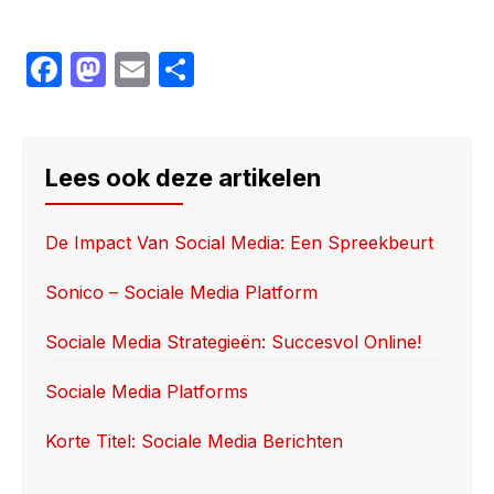
F
M
E
S
a
a
m
h
c
st
ail
ar
e
o
e
Lees ook deze artikelen
b
d
o
o
De Impact Van Social Media: Een Spreekbeurt
o
n
Sonico – Sociale Media Platform
k
Sociale Media Strategieën: Succesvol Online!
Sociale Media Platforms
Korte Titel: Sociale Media Berichten