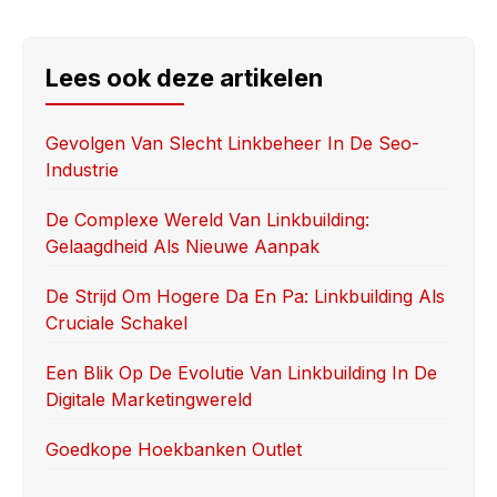
a
a
m
h
c
st
ail
ar
e
o
e
Lees ook deze artikelen
b
d
o
o
Gevolgen Van Slecht Linkbeheer In De Seo-
Industrie
o
n
k
De Complexe Wereld Van Linkbuilding:
Gelaagdheid Als Nieuwe Aanpak
De Strijd Om Hogere Da En Pa: Linkbuilding Als
Cruciale Schakel
Een Blik Op De Evolutie Van Linkbuilding In De
Digitale Marketingwereld
Goedkope Hoekbanken Outlet