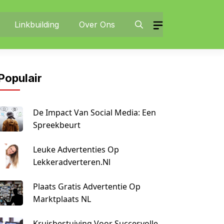
Linkbuilding
Over Ons
Populair
De Impact Van Social Media: Een
Spreekbeurt
Leuke Advertenties Op
Lekkeradverteren.nl
Plaats Gratis Advertentie Op
Marktplaats NL
Kruisbestuiving Voor Succesvolle