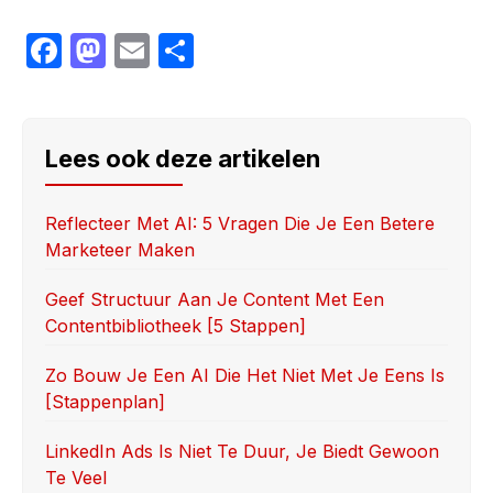
F
M
E
S
a
a
m
h
c
st
ail
ar
e
o
e
Lees ook deze artikelen
b
d
o
o
Reflecteer Met AI: 5 Vragen Die Je Een Betere
Marketeer Maken
o
n
k
Geef Structuur Aan Je Content Met Een
Contentbibliotheek [5 Stappen]
Zo Bouw Je Een AI Die Het Niet Met Je Eens Is
[stappenplan]
LinkedIn Ads Is Niet Te Duur, Je Biedt Gewoon
Te Veel