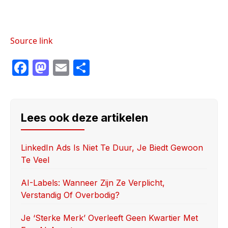
Source link
F
M
E
S
a
a
m
h
c
st
ail
ar
e
o
e
Lees ook deze artikelen
b
d
o
o
LinkedIn Ads Is Niet Te Duur, Je Biedt Gewoon
Te Veel
o
n
k
AI-Labels: Wanneer Zijn Ze Verplicht,
Verstandig Of Overbodig?
Je ‘sterke Merk’ Overleeft Geen Kwartier Met