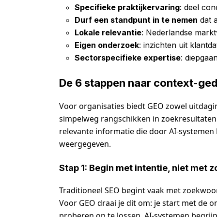
Specifieke praktijkervaring
: deel co
Durf een standpunt in te nemen
dat a
Lokale relevantie
: Nederlandse mark
Eigen onderzoek
: inzichten uit klant
Sectorspecifieke expertise
: diepgaa
De 6 stappen naar context-ge
Voor organisaties biedt GEO zowel uitdagin
simpelweg rangschikken in zoekresultaten 
relevante informatie die door AI-systeme
weergegeven.
Stap 1: Begin met intentie, niet met
Traditioneel SEO begint vaak met zoekwoo
Voor GEO draai je dit om: je start met d
proberen op te lossen. AI-systemen begrijp