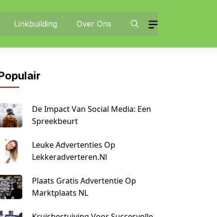
Linkbuilding
Over Ons
Populair
De Impact Van Social Media: Een
Spreekbeurt
Leuke Advertenties Op
Lekkeradverteren.nl
Plaats Gratis Advertentie Op
Marktplaats NL
Kruisbestuiving Voor Succesvolle