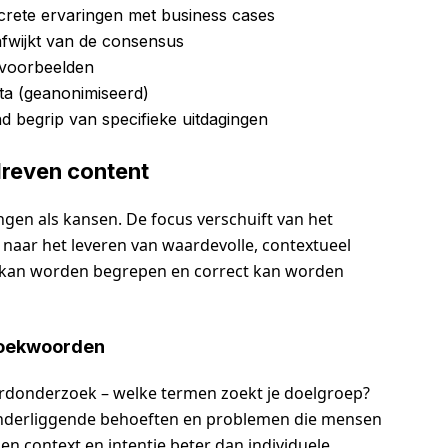
ncrete ervaringen met business cases
fwijkt van de consensus
tvoorbeelden
data (geanonimiseerd)
nd begrip van specifieke uitdagingen
dreven content
gen als kansen. De focus verschuift van het
naar het leveren van waardevolle, contextueel
n kan worden begrepen en correct kan worden
 zoekwoorden
rdonderzoek – welke termen zoekt je doelgroep?
e onderliggende behoeften en problemen die mensen
en context en intentie beter dan individuele