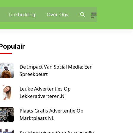
Linkbuilding
Over Ons
Populair
De Impact Van Social Media: Een
Spreekbeurt
Leuke Advertenties Op
Lekkeradverteren.nl
Plaats Gratis Advertentie Op
Marktplaats NL
Kruisbestuiving Voor Succesvolle