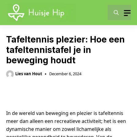
Skip
to
content
Tafeltennis plezier: Hoe een
tafeltennistafel je in
beweging houdt
Lies van Hout
December 6, 2024
In de wereld van beweging en plezier is tafeltennis
meer dan alleen een recreatieve activiteit; het is een
dynamische manier om zowel lichamelijke als
geestelijke gezondheid te bevorderen. Van de