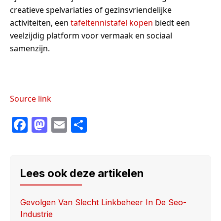
creatieve spelvariaties of gezinsvriendelijke
activiteiten, een
tafeltennistafel kopen
biedt een
veelzijdig platform voor vermaak en sociaal
samenzijn.
Source link
F
M
E
S
a
a
m
h
c
st
ail
ar
e
o
e
Lees ook deze artikelen
b
d
o
o
Gevolgen Van Slecht Linkbeheer In De Seo-
Industrie
o
n