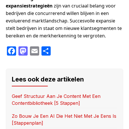
expansiestrategieën
zijn van cruciaal belang voor
bedrijven die concurrerend willen blijven in een
evoluerend marktlandschap. Succesvolle expansie
stelt bedrijven in staat om nieuwe klantsegmenten te
bereiken en de merkherkenning te vergroten.
F
M
E
S
a
a
m
h
c
st
ail
ar
e
o
e
Lees ook deze artikelen
b
d
o
o
Geef Structuur Aan Je Content Met Een
Contentbibliotheek [5 Stappen]
o
n
k
Zo Bouw Je Een AI Die Het Niet Met Je Eens Is
[stappenplan]