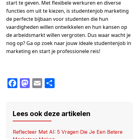
start te geven. Met flexibele werkuren en diverse
functies om uit te kiezen, is studentenjob marketing
de perfecte bijbaan voor studenten die hun
vaardigheden willen ontwikkelen en hun kansen op
de arbeidsmarkt willen vergroten. Dus waar wacht je
nog op? Ga op zoek naar jouw ideale studentenjob in
marketing en start je professionele reis!
F
M
E
S
a
a
m
h
c
st
ail
ar
e
o
e
Lees ook deze artikelen
b
d
o
o
Reflecteer Met AI: 5 Vragen Die Je Een Betere