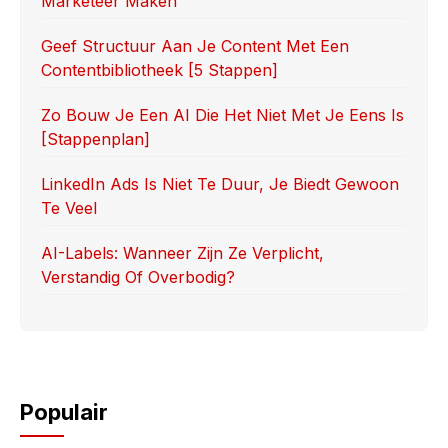
Marketeer Maken
o
n
k
Geef Structuur Aan Je Content Met Een
Contentbibliotheek [5 Stappen]
Zo Bouw Je Een AI Die Het Niet Met Je Eens Is
[stappenplan]
LinkedIn Ads Is Niet Te Duur, Je Biedt Gewoon
Te Veel
AI-Labels: Wanneer Zijn Ze Verplicht,
Verstandig Of Overbodig?
Populair