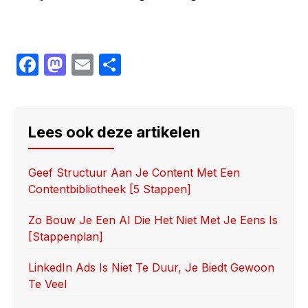
F
M
E
S
a
a
m
h
c
st
ail
ar
e
o
e
Lees ook deze artikelen
b
d
o
o
Geef Structuur Aan Je Content Met Een
Contentbibliotheek [5 Stappen]
o
n
k
Zo Bouw Je Een AI Die Het Niet Met Je Eens Is
[stappenplan]
LinkedIn Ads Is Niet Te Duur, Je Biedt Gewoon
Te Veel