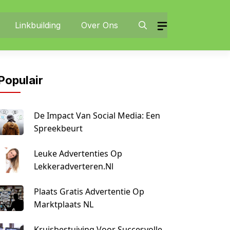
Linkbuilding
Over Ons
Populair
De Impact Van Social Media: Een
Spreekbeurt
Leuke Advertenties Op
Lekkeradverteren.nl
Plaats Gratis Advertentie Op
Marktplaats NL
Kruisbestuiving Voor Succesvolle