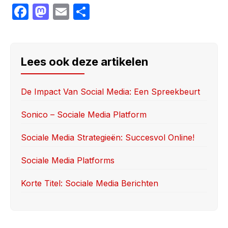
F
M
E
S
a
a
m
h
c
st
ail
ar
e
o
e
Lees ook deze artikelen
b
d
o
o
De Impact Van Social Media: Een Spreekbeurt
o
n
Sonico – Sociale Media Platform
k
Sociale Media Strategieën: Succesvol Online!
Sociale Media Platforms
Korte Titel: Sociale Media Berichten