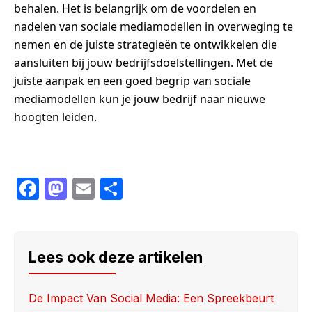
behalen. Het is belangrijk om de voordelen en
nadelen van sociale mediamodellen in overweging te
nemen en de juiste strategieën te ontwikkelen die
aansluiten bij jouw bedrijfsdoelstellingen. Met de
juiste aanpak en een goed begrip van sociale
mediamodellen kun je jouw bedrijf naar nieuwe
hoogten leiden.
F
M
E
S
a
a
m
h
c
st
ail
ar
e
o
e
Lees ook deze artikelen
b
d
o
o
De Impact Van Social Media: Een Spreekbeurt