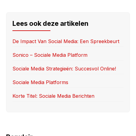
a
a
m
h
c
st
ail
ar
e
o
e
Lees ook deze artikelen
b
d
o
o
De Impact Van Social Media: Een Spreekbeurt
o
n
Sonico – Sociale Media Platform
k
Sociale Media Strategieën: Succesvol Online!
Sociale Media Platforms
Korte Titel: Sociale Media Berichten