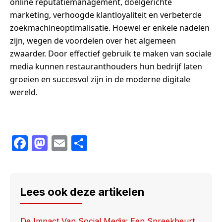
online reputatiemanagement, doelgerichte
marketing, verhoogde klantloyaliteit en verbeterde
zoekmachineoptimalisatie. Hoewel er enkele nadelen
zijn, wegen de voordelen over het algemeen
zwaarder. Door effectief gebruik te maken van sociale
media kunnen restauranthouders hun bedrijf laten
groeien en succesvol zijn in de moderne digitale
wereld.
F
M
E
S
a
a
m
h
c
st
ail
ar
e
o
e
Lees ook deze artikelen
b
d
De Impact Van Social Media: Een Spreekbeurt