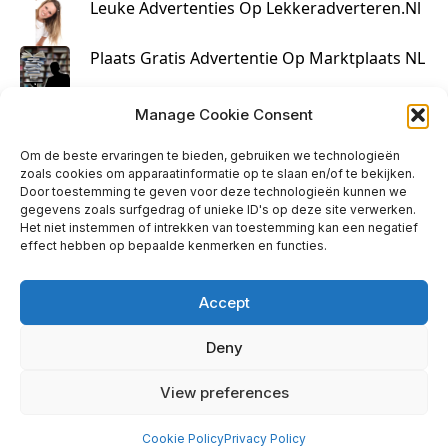
Leuke Advertenties Op Lekkeradverteren.nl
Plaats Gratis Advertentie Op Marktplaats NL
Kruisbestuiving Voor Succesvolle Marketing
Manage Cookie Consent
Om de beste ervaringen te bieden, gebruiken we technologieën
zoals cookies om apparaatinformatie op te slaan en/of te bekijken.
Door toestemming te geven voor deze technologieën kunnen we
gegevens zoals surfgedrag of unieke ID's op deze site verwerken.
Het niet instemmen of intrekken van toestemming kan een negatief
effect hebben op bepaalde kenmerken en functies.
Accept
Deny
info@huisjehip.nl | © 2026
View preferences
Privacy Policy
|
Contact
Cookie Policy
Privacy Policy