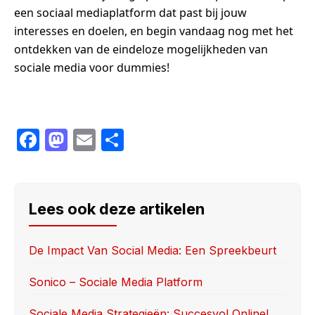
een sociaal mediaplatform dat past bij jouw
interesses en doelen, en begin vandaag nog met het
ontdekken van de eindeloze mogelijkheden van
sociale media voor dummies!
F
M
E
S
a
a
m
h
c
st
ail
ar
e
o
e
Lees ook deze artikelen
b
d
o
o
De Impact Van Social Media: Een Spreekbeurt
o
n
Sonico – Sociale Media Platform
k
Sociale Media Strategieën: Succesvol Online!