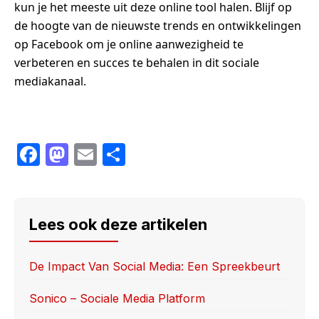
kun je het meeste uit deze online tool halen. Blijf op
de hoogte van de nieuwste trends en ontwikkelingen
op Facebook om je online aanwezigheid te
verbeteren en succes te behalen in dit sociale
mediakanaal.
F
M
E
S
a
a
m
h
c
st
ail
ar
e
o
e
Lees ook deze artikelen
b
d
o
o
De Impact Van Social Media: Een Spreekbeurt
o
n
Sonico – Sociale Media Platform
k