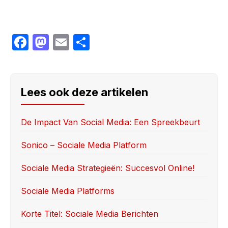
F
M
E
S
a
a
m
h
c
st
ail
ar
e
o
e
Lees ook deze artikelen
b
d
o
o
De Impact Van Social Media: Een Spreekbeurt
o
n
Sonico – Sociale Media Platform
k
Sociale Media Strategieën: Succesvol Online!
Sociale Media Platforms
Korte Titel: Sociale Media Berichten