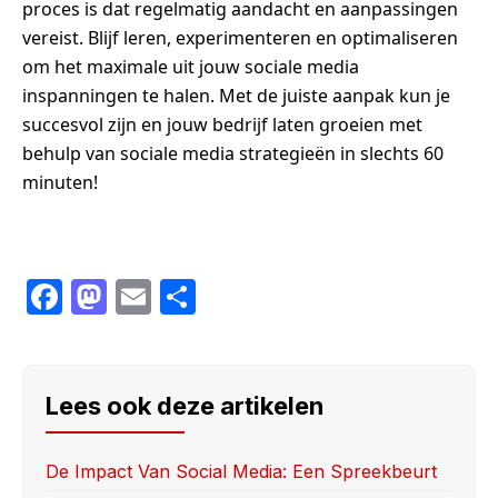
proces is dat regelmatig aandacht en aanpassingen
vereist. Blijf leren, experimenteren en optimaliseren
om het maximale uit jouw sociale media
inspanningen te halen. Met de juiste aanpak kun je
succesvol zijn en jouw bedrijf laten groeien met
behulp van sociale media strategieën in slechts 60
minuten!
F
M
E
S
a
a
m
h
c
st
ail
ar
e
o
e
Lees ook deze artikelen
b
d
o
o
De Impact Van Social Media: Een Spreekbeurt