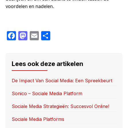
voordelen en nadelen.
F
M
E
S
a
a
m
h
c
st
ail
ar
e
o
e
Lees ook deze artikelen
b
d
o
o
De Impact Van Social Media: Een Spreekbeurt
o
n
Sonico – Sociale Media Platform
k
Sociale Media Strategieën: Succesvol Online!
Sociale Media Platforms