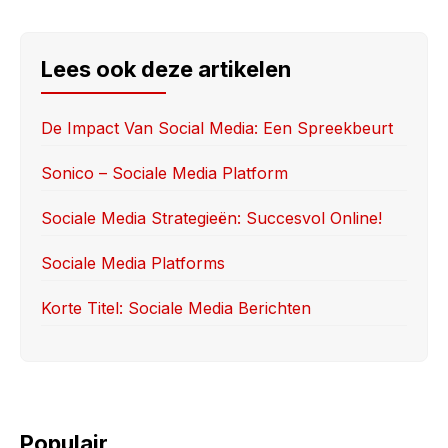
a
a
m
h
c
st
ail
ar
e
o
e
Lees ook deze artikelen
b
d
o
o
De Impact Van Social Media: Een Spreekbeurt
o
n
Sonico – Sociale Media Platform
k
Sociale Media Strategieën: Succesvol Online!
Sociale Media Platforms
Korte Titel: Sociale Media Berichten
Populair