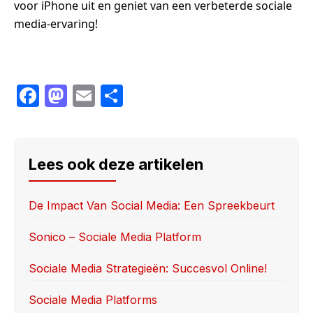
voor iPhone uit en geniet van een verbeterde sociale
media-ervaring!
F
M
E
S
a
a
m
h
c
st
ail
ar
e
o
e
Lees ook deze artikelen
b
d
o
o
De Impact Van Social Media: Een Spreekbeurt
o
n
Sonico – Sociale Media Platform
k
Sociale Media Strategieën: Succesvol Online!
Sociale Media Platforms