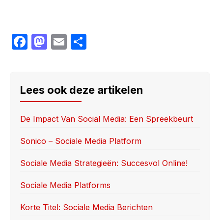
F
M
E
S
a
a
m
h
c
st
ail
ar
e
o
e
Lees ook deze artikelen
b
d
o
o
De Impact Van Social Media: Een Spreekbeurt
o
n
Sonico – Sociale Media Platform
k
Sociale Media Strategieën: Succesvol Online!
Sociale Media Platforms
Korte Titel: Sociale Media Berichten