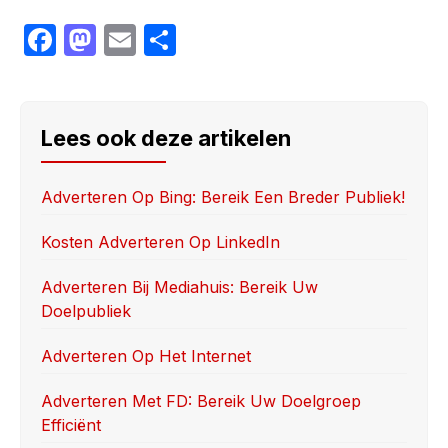
F
M
E
S
a
a
m
h
c
st
ail
ar
e
o
e
Lees ook deze artikelen
b
d
o
o
Adverteren Op Bing: Bereik Een Breder Publiek!
o
n
Kosten Adverteren Op LinkedIn
k
Adverteren Bij Mediahuis: Bereik Uw
Doelpubliek
Adverteren Op Het Internet
Adverteren Met FD: Bereik Uw Doelgroep
Efficiënt