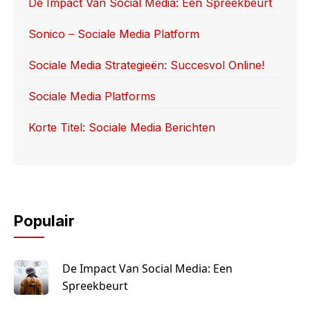
o
o
De Impact Van Social Media: Een Spreekbeurt
o
n
Sonico – Sociale Media Platform
k
Sociale Media Strategieën: Succesvol Online!
Sociale Media Platforms
Korte Titel: Sociale Media Berichten
Populair
De Impact Van Social Media: Een
Spreekbeurt