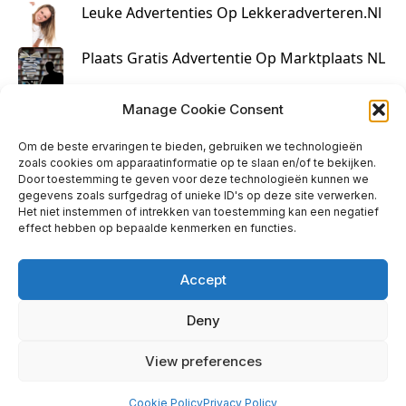
Leuke Advertenties Op Lekkeradverteren.nl
Plaats Gratis Advertentie Op Marktplaats NL
Kruisbestuiving Voor Succesvolle Marketing
Manage Cookie Consent
Om de beste ervaringen te bieden, gebruiken we technologieën
zoals cookies om apparaatinformatie op te slaan en/of te bekijken.
Door toestemming te geven voor deze technologieën kunnen we
gegevens zoals surfgedrag of unieke ID's op deze site verwerken.
Het niet instemmen of intrekken van toestemming kan een negatief
effect hebben op bepaalde kenmerken en functies.
Accept
Deny
info@huisjehip.nl | © 2026
View preferences
Privacy Policy
|
Contact
Cookie Policy
Privacy Policy