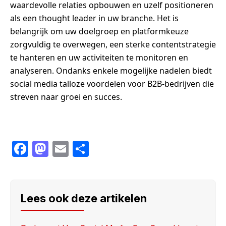
waardevolle relaties opbouwen en uzelf positioneren
als een thought leader in uw branche. Het is
belangrijk om uw doelgroep en platformkeuze
zorgvuldig te overwegen, een sterke contentstrategie
te hanteren en uw activiteiten te monitoren en
analyseren. Ondanks enkele mogelijke nadelen biedt
social media talloze voordelen voor B2B-bedrijven die
streven naar groei en succes.
F
M
E
S
a
a
m
h
c
st
ail
ar
e
o
e
Lees ook deze artikelen
b
d