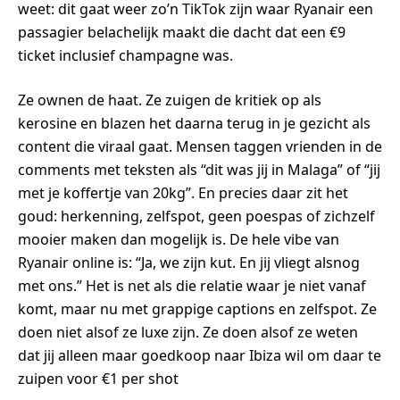
weet: dit gaat weer zo’n TikTok zijn waar Ryanair een
passagier belachelijk maakt die dacht dat een €9
ticket inclusief champagne was.
Ze ownen de haat. Ze zuigen de kritiek op als
kerosine en blazen het daarna terug in je gezicht als
content die viraal gaat. Mensen taggen vrienden in de
comments met teksten als “dit was jij in Malaga” of “jij
met je koffertje van 20kg”. En precies daar zit het
goud: herkenning, zelfspot, geen poespas of zichzelf
mooier maken dan mogelijk is. De hele vibe van
Ryanair online is: “Ja, we zijn kut. En jij vliegt alsnog
met ons.” Het is net als die relatie waar je niet vanaf
komt, maar nu met grappige captions en zelfspot. Ze
doen niet alsof ze luxe zijn. Ze doen alsof ze weten
dat jij alleen maar goedkoop naar Ibiza wil om daar te
zuipen voor €1 per shot