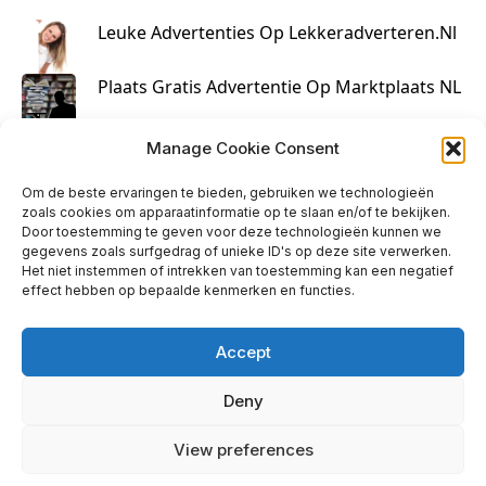
Leuke Advertenties Op Lekkeradverteren.nl
Plaats Gratis Advertentie Op Marktplaats NL
Kruisbestuiving Voor Succesvolle Marketing
Manage Cookie Consent
Om de beste ervaringen te bieden, gebruiken we technologieën
zoals cookies om apparaatinformatie op te slaan en/of te bekijken.
Door toestemming te geven voor deze technologieën kunnen we
gegevens zoals surfgedrag of unieke ID's op deze site verwerken.
Het niet instemmen of intrekken van toestemming kan een negatief
effect hebben op bepaalde kenmerken en functies.
Accept
Deny
info@huisjehip.nl | © 2026
View preferences
Privacy Policy
|
Contact