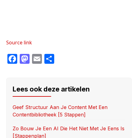
Source link
F
M
E
S
a
a
m
h
c
st
ail
ar
e
o
e
Lees ook deze artikelen
b
d
o
o
Geef Structuur Aan Je Content Met Een
Contentbibliotheek [5 Stappen]
o
n
k
Zo Bouw Je Een AI Die Het Niet Met Je Eens Is
[stappenplan]