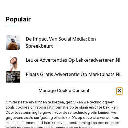
Populair
De Impact Van Social Media: Een
Spreekbeurt
Leuke Advertenties Op Lekkeradverteren.nl
Plaats Gratis Advertentie Op Marktplaats NL
Kruisbestuiving Voor Succesvolle Marketing
Manage Cookie Consent
Om de beste ervaringen te bieden, gebruiken we technologieën
zoals cookies om apparaatinformatie op te slaan en/of te bekijken.
Door toestemming te geven voor deze technologieën kunnen we
gegevens zoals surfgedrag of unieke ID's op deze site verwerken.
Het niet instemmen of intrekken van toestemming kan een negatief
effect hebben op bepaalde kenmerken en functies.