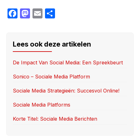
F
M
E
S
a
a
m
h
c
st
ail
ar
e
o
e
Lees ook deze artikelen
b
d
o
o
De Impact Van Social Media: Een Spreekbeurt
o
n
Sonico – Sociale Media Platform
k
Sociale Media Strategieën: Succesvol Online!
Sociale Media Platforms
Korte Titel: Sociale Media Berichten