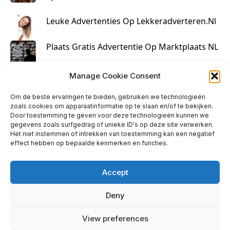
Leuke Advertenties Op Lekkeradverteren.nl
Plaats Gratis Advertentie Op Marktplaats NL
Kruisbestuiving Voor Succesvolle Marketing
Manage Cookie Consent
Om de beste ervaringen te bieden, gebruiken we technologieën
zoals cookies om apparaatinformatie op te slaan en/of te bekijken.
Door toestemming te geven voor deze technologieën kunnen we
gegevens zoals surfgedrag of unieke ID's op deze site verwerken.
Het niet instemmen of intrekken van toestemming kan een negatief
effect hebben op bepaalde kenmerken en functies.
Accept
Deny
info@huisjehip.nl | © 2026
View preferences
Privacy Policy
|
Contact