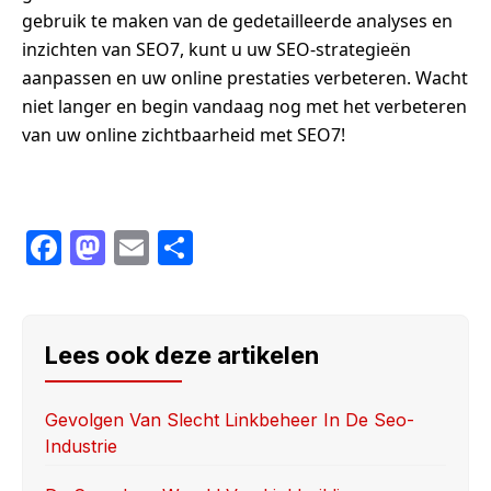
gebruik te maken van de gedetailleerde analyses en
inzichten van SEO7, kunt u uw SEO-strategieën
aanpassen en uw online prestaties verbeteren. Wacht
niet langer en begin vandaag nog met het verbeteren
van uw online zichtbaarheid met SEO7!
F
M
E
S
a
a
m
h
c
st
ail
ar
e
o
e
Lees ook deze artikelen
b
d
o
o
Gevolgen Van Slecht Linkbeheer In De Seo-
Industrie
o
n