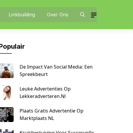
Linkbuilding
Over Ons
Populair
De Impact Van Social Media: Een
Spreekbeurt
Leuke Advertenties Op
Lekkeradverteren.nl
Plaats Gratis Advertentie Op
Marktplaats NL
Kruisbestuiving Voor Succesvolle