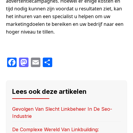
advertentiecampagnes. Hoewel er enige kosten en
tijd nodig kunnen zijn voordat u resultaten ziet, kan
het inhuren van een specialist u helpen om uw
marketingdoelen te bereiken en uw bedrijf naar een
hoger niveau te tillen.
F
M
E
S
a
a
m
h
c
st
ail
ar
e
o
e
Lees ook deze artikelen
b
d
o
o
Gevolgen Van Slecht Linkbeheer In De Seo-
Industrie
o
n
k
De Complexe Wereld Van Linkbuilding: