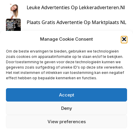
Leuke Advertenties Op Lekkeradverteren.nl
Plaats Gratis Advertentie Op Marktplaats NL
Kruisbestuiving Voor Succesvolle Marketing
Manage Cookie Consent
Om de beste ervaringen te bieden, gebruiken we technologieën
zoals cookies om apparaatinformatie op te slaan en/of te bekijken.
Door toestemming te geven voor deze technologieën kunnen we
gegevens zoals surfgedrag of unieke ID's op deze site verwerken.
Het niet instemmen of intrekken van toestemming kan een negatief
effect hebben op bepaalde kenmerken en functies.
Accept
Deny
info@huisjehip.nl | © 2026
View preferences
Privacy Policy
|
Contact