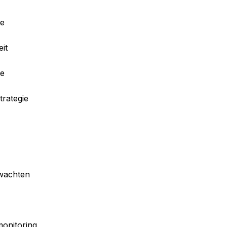
te
it
te
trategie
 wachten
monitoring