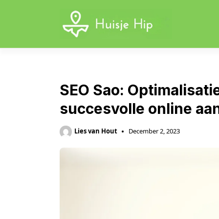
Skip
to
content
SEO Sao: Optimalisat
succesvolle online a
Lies van Hout
December 2, 2023