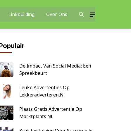
Linkbuilding
Over Ons
Populair
De Impact Van Social Media: Een
Spreekbeurt
Leuke Advertenties Op
Lekkeradverteren.nl
Plaats Gratis Advertentie Op
Marktplaats NL
Kruisbestuiving Voor Succesvolle