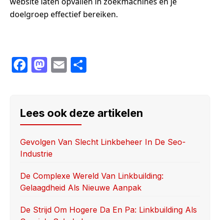
website laten opvallen in zoekmachines en je
doelgroep effectief bereiken.
F
M
E
S
a
a
m
h
c
st
ail
ar
e
o
e
Lees ook deze artikelen
b
d
o
o
Gevolgen Van Slecht Linkbeheer In De Seo-
Industrie
o
n
k
De Complexe Wereld Van Linkbuilding:
Gelaagdheid Als Nieuwe Aanpak
De Strijd Om Hogere Da En Pa: Linkbuilding Als