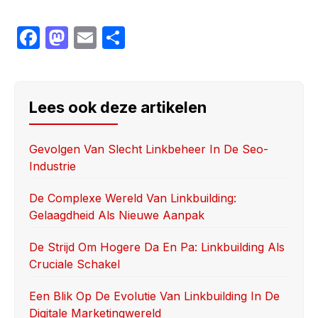
F
M
E
S
a
a
m
h
c
st
ail
ar
e
o
e
Lees ook deze artikelen
b
d
o
o
Gevolgen Van Slecht Linkbeheer In De Seo-
Industrie
o
n
k
De Complexe Wereld Van Linkbuilding:
Gelaagdheid Als Nieuwe Aanpak
De Strijd Om Hogere Da En Pa: Linkbuilding Als
Cruciale Schakel
Een Blik Op De Evolutie Van Linkbuilding In De
Digitale Marketingwereld