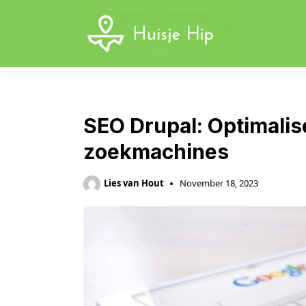
Skip
to
content
SEO Drupal: Optimalis
zoekmachines
Lies van Hout
November 18, 2023