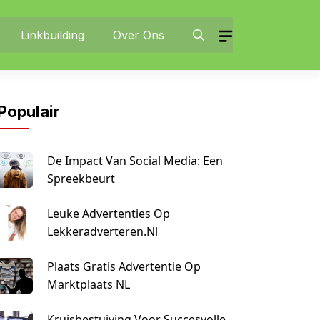
Linkbuilding
Over Ons
Populair
De Impact Van Social Media: Een
Spreekbeurt
Leuke Advertenties Op
Lekkeradverteren.nl
Plaats Gratis Advertentie Op
Marktplaats NL
Kruisbestuiving Voor Succesvolle