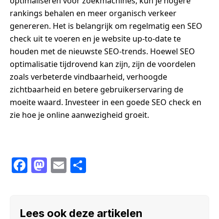
optimaliseren voor zoekmachines, kun je hogere
rankings behalen en meer organisch verkeer
genereren. Het is belangrijk om regelmatig een SEO
check uit te voeren en je website up-to-date te
houden met de nieuwste SEO-trends. Hoewel SEO
optimalisatie tijdrovend kan zijn, zijn de voordelen
zoals verbeterde vindbaarheid, verhoogde
zichtbaarheid en betere gebruikerservaring de
moeite waard. Investeer in een goede SEO check en
zie hoe je online aanwezigheid groeit.
F
M
E
S
a
a
m
h
c
st
ail
ar
e
o
e
Lees ook deze artikelen