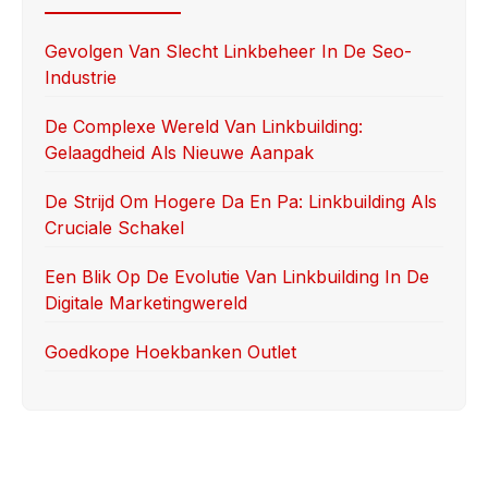
b
d
o
o
Gevolgen Van Slecht Linkbeheer In De Seo-
Industrie
o
n
k
De Complexe Wereld Van Linkbuilding:
Gelaagdheid Als Nieuwe Aanpak
De Strijd Om Hogere Da En Pa: Linkbuilding Als
Cruciale Schakel
Een Blik Op De Evolutie Van Linkbuilding In De
Digitale Marketingwereld
Goedkope Hoekbanken Outlet