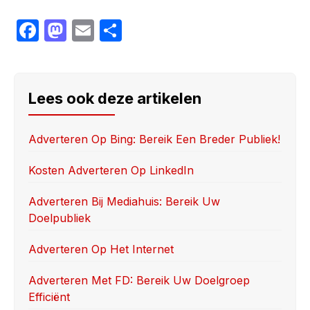
F
M
E
S
a
a
m
h
c
st
ail
ar
e
o
e
Lees ook deze artikelen
b
d
o
o
Adverteren Op Bing: Bereik Een Breder Publiek!
o
n
Kosten Adverteren Op LinkedIn
k
Adverteren Bij Mediahuis: Bereik Uw
Doelpubliek
Adverteren Op Het Internet
Adverteren Met FD: Bereik Uw Doelgroep
Efficiënt