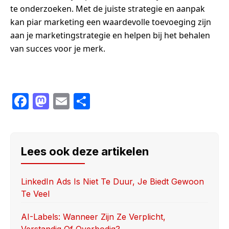
te onderzoeken. Met de juiste strategie en aanpak
kan piar marketing een waardevolle toevoeging zijn
aan je marketingstrategie en helpen bij het behalen
van succes voor je merk.
F
M
E
S
a
a
m
h
c
st
ail
ar
e
o
e
Lees ook deze artikelen
b
d
o
o
LinkedIn Ads Is Niet Te Duur, Je Biedt Gewoon
Te Veel
o
n
k
AI-Labels: Wanneer Zijn Ze Verplicht,