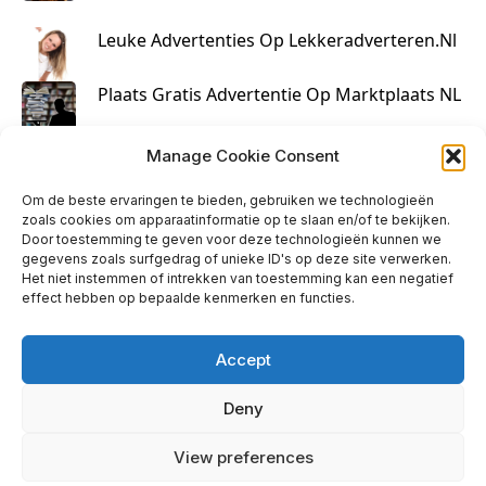
Leuke Advertenties Op Lekkeradverteren.nl
Plaats Gratis Advertentie Op Marktplaats NL
Kruisbestuiving Voor Succesvolle Marketing
Manage Cookie Consent
Om de beste ervaringen te bieden, gebruiken we technologieën
zoals cookies om apparaatinformatie op te slaan en/of te bekijken.
Door toestemming te geven voor deze technologieën kunnen we
gegevens zoals surfgedrag of unieke ID's op deze site verwerken.
Het niet instemmen of intrekken van toestemming kan een negatief
effect hebben op bepaalde kenmerken en functies.
Accept
Deny
info@huisjehip.nl | © 2026
View preferences
Privacy Policy
|
Contact