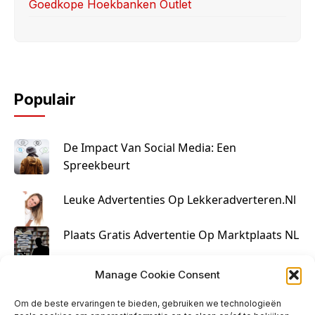
Goedkope Hoekbanken Outlet
Populair
De Impact Van Social Media: Een
Spreekbeurt
Leuke Advertenties Op Lekkeradverteren.nl
Plaats Gratis Advertentie Op Marktplaats NL
Kruisbestuiving Voor Succesvolle Marketing
Manage Cookie Consent
Om de beste ervaringen te bieden, gebruiken we technologieën