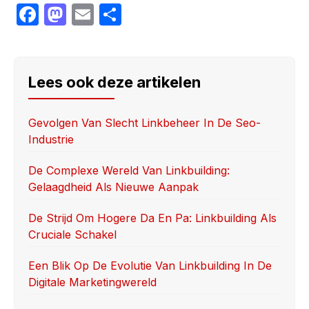
F
M
E
S
a
a
m
h
c
st
ail
ar
e
o
e
Lees ook deze artikelen
b
d
o
o
Gevolgen Van Slecht Linkbeheer In De Seo-
Industrie
o
n
k
De Complexe Wereld Van Linkbuilding:
Gelaagdheid Als Nieuwe Aanpak
De Strijd Om Hogere Da En Pa: Linkbuilding Als
Cruciale Schakel
Een Blik Op De Evolutie Van Linkbuilding In De
Digitale Marketingwereld