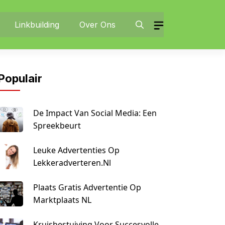
Linkbuilding
Over Ons
Populair
De Impact Van Social Media: Een
Spreekbeurt
Leuke Advertenties Op
Lekkeradverteren.nl
Plaats Gratis Advertentie Op
Marktplaats NL
Kruisbestuiving Voor Succesvolle