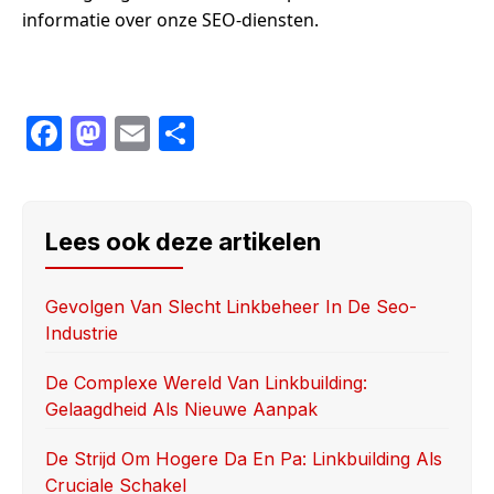
informatie over onze SEO-diensten.
F
M
E
S
a
a
m
h
c
st
ail
ar
e
o
e
Lees ook deze artikelen
b
d
o
o
Gevolgen Van Slecht Linkbeheer In De Seo-
Industrie
o
n
k
De Complexe Wereld Van Linkbuilding:
Gelaagdheid Als Nieuwe Aanpak
De Strijd Om Hogere Da En Pa: Linkbuilding Als
Cruciale Schakel