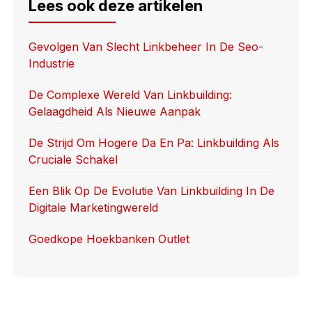
e
o
e
Lees ook deze artikelen
b
d
o
o
Gevolgen Van Slecht Linkbeheer In De Seo-
Industrie
o
n
k
De Complexe Wereld Van Linkbuilding:
Gelaagdheid Als Nieuwe Aanpak
De Strijd Om Hogere Da En Pa: Linkbuilding Als
Cruciale Schakel
Een Blik Op De Evolutie Van Linkbuilding In De
Digitale Marketingwereld
Goedkope Hoekbanken Outlet