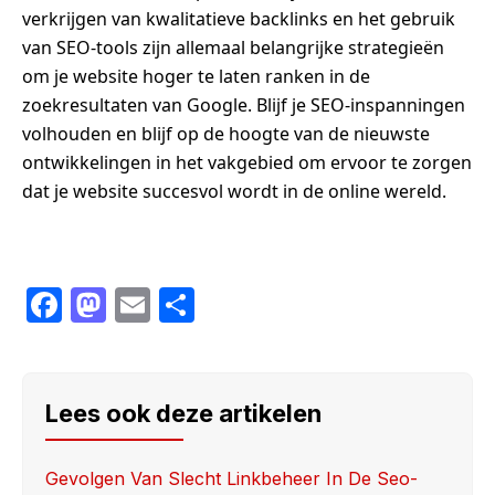
verkrijgen van kwalitatieve backlinks en het gebruik
van SEO-tools zijn allemaal belangrijke strategieën
om je website hoger te laten ranken in de
zoekresultaten van Google. Blijf je SEO-inspanningen
volhouden en blijf op de hoogte van de nieuwste
ontwikkelingen in het vakgebied om ervoor te zorgen
dat je website succesvol wordt in de online wereld.
F
M
E
S
a
a
m
h
c
st
ail
ar
e
o
e
Lees ook deze artikelen
b
d
o
o
Gevolgen Van Slecht Linkbeheer In De Seo-