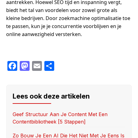
aantrekken. Hoewel SEO tijd en inspanning vergt,
biedt het tal van voordelen voor zowel grote als
kleine bedrijven. Door zoekmachine optimalisatie toe
te passen, kun je je concurrentie voorblijven en je
online aanwezigheid versterken.
F
M
E
S
a
a
m
h
c
st
ail
ar
e
o
e
Lees ook deze artikelen
b
d
o
o
Geef Structuur Aan Je Content Met Een
Contentbibliotheek [5 Stappen]
o
n
k
Zo Bouw Je Een AI Die Het Niet Met Je Eens Is