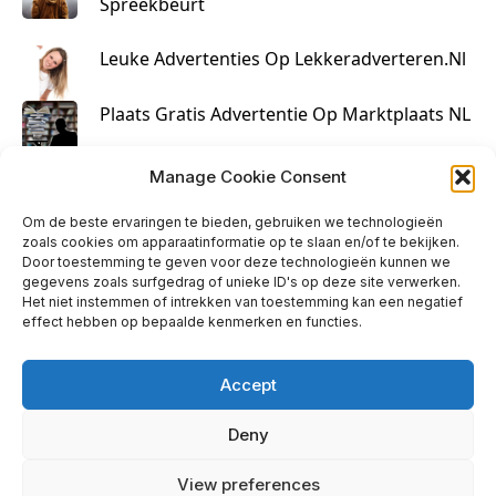
Spreekbeurt
Leuke Advertenties Op Lekkeradverteren.nl
Plaats Gratis Advertentie Op Marktplaats NL
Kruisbestuiving Voor Succesvolle Marketing
Manage Cookie Consent
Om de beste ervaringen te bieden, gebruiken we technologieën
zoals cookies om apparaatinformatie op te slaan en/of te bekijken.
Door toestemming te geven voor deze technologieën kunnen we
gegevens zoals surfgedrag of unieke ID's op deze site verwerken.
Het niet instemmen of intrekken van toestemming kan een negatief
effect hebben op bepaalde kenmerken en functies.
Accept
Deny
info@huisjehip.nl | © 2026
View preferences
Privacy Policy
|
Contact