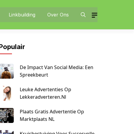
Linkbuilding
Over Ons
Populair
De Impact Van Social Media: Een
Spreekbeurt
Leuke Advertenties Op
Lekkeradverteren.nl
Plaats Gratis Advertentie Op
Marktplaats NL
Kruisbestuiving Voor Succesvolle