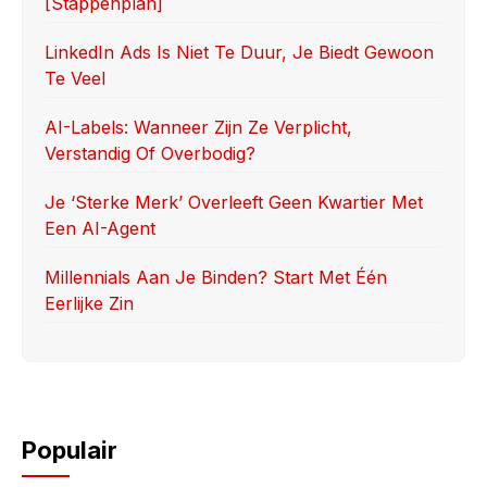
[stappenplan]
o
n
k
LinkedIn Ads Is Niet Te Duur, Je Biedt Gewoon
Te Veel
AI-Labels: Wanneer Zijn Ze Verplicht,
Verstandig Of Overbodig?
Je ‘sterke Merk’ Overleeft Geen Kwartier Met
Een AI-Agent
Millennials Aan Je Binden? Start Met Één
Eerlijke Zin
Populair