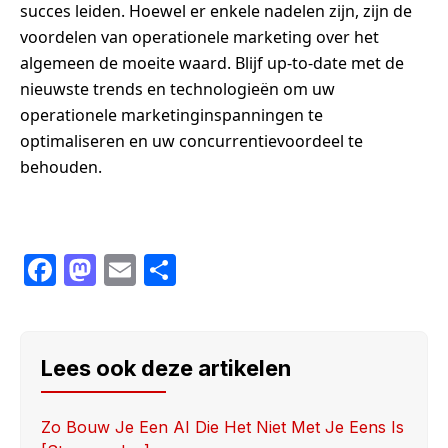
succes leiden. Hoewel er enkele nadelen zijn, zijn de
voordelen van operationele marketing over het
algemeen de moeite waard. Blijf up-to-date met de
nieuwste trends en technologieën om uw
operationele marketinginspanningen te
optimaliseren en uw concurrentievoordeel te
behouden.
F
M
E
S
a
a
m
h
c
st
ail
ar
e
o
e
Lees ook deze artikelen
b
d
o
o
Zo Bouw Je Een AI Die Het Niet Met Je Eens Is