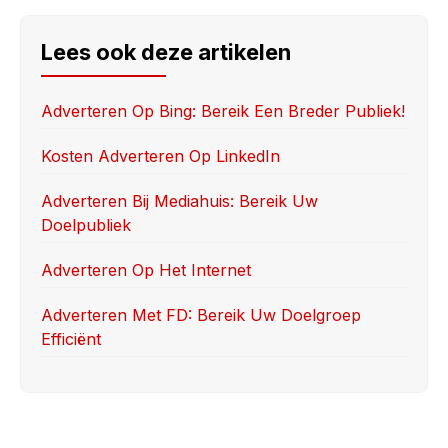
c
st
ail
ar
e
o
e
Lees ook deze artikelen
b
d
o
o
Adverteren Op Bing: Bereik Een Breder Publiek!
o
n
Kosten Adverteren Op LinkedIn
k
Adverteren Bij Mediahuis: Bereik Uw
Doelpubliek
Adverteren Op Het Internet
Adverteren Met FD: Bereik Uw Doelgroep
Efficiënt