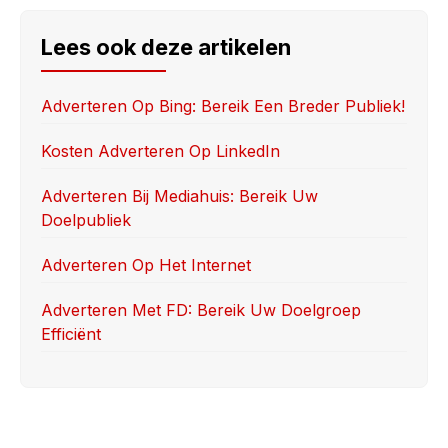
c
st
ail
ar
e
o
e
Lees ook deze artikelen
b
d
o
o
Adverteren Op Bing: Bereik Een Breder Publiek!
o
n
Kosten Adverteren Op LinkedIn
k
Adverteren Bij Mediahuis: Bereik Uw
Doelpubliek
Adverteren Op Het Internet
Adverteren Met FD: Bereik Uw Doelgroep
Efficiënt