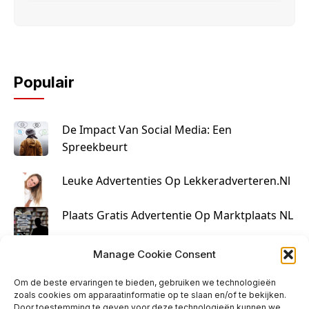
Populair
De Impact Van Social Media: Een
Spreekbeurt
Leuke Advertenties Op Lekkeradverteren.nl
Plaats Gratis Advertentie Op Marktplaats NL
Kruisbestuiving Voor Succesvolle Marketing
Manage Cookie Consent
Om de beste ervaringen te bieden, gebruiken we technologieën
zoals cookies om apparaatinformatie op te slaan en/of te bekijken.
Door toestemming te geven voor deze technologieën kunnen we