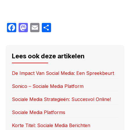
F
M
E
S
a
a
m
h
c
st
ail
ar
e
o
e
Lees ook deze artikelen
b
d
o
o
De Impact Van Social Media: Een Spreekbeurt
o
n
Sonico – Sociale Media Platform
k
Sociale Media Strategieën: Succesvol Online!
Sociale Media Platforms
Korte Titel: Sociale Media Berichten