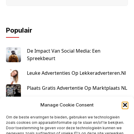
Populair
De Impact Van Social Media: Een
Spreekbeurt
Leuke Advertenties Op Lekkeradverteren.nl
Plaats Gratis Advertentie Op Marktplaats NL
Kruisbestuiving Voor Succesvolle Marketing
Manage Cookie Consent
Om de beste ervaringen te bieden, gebruiken we technologieën
zoals cookies om apparaatinformatie op te slaan en/of te bekijken.
Door toestemming te geven voor deze technologieën kunnen we
gegevens zoals surfgedrag of unieke ID's op deze site verwerken.