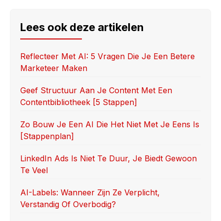
c
st
ail
ar
e
o
e
Lees ook deze artikelen
b
d
o
o
Reflecteer Met AI: 5 Vragen Die Je Een Betere
Marketeer Maken
o
n
k
Geef Structuur Aan Je Content Met Een
Contentbibliotheek [5 Stappen]
Zo Bouw Je Een AI Die Het Niet Met Je Eens Is
[stappenplan]
LinkedIn Ads Is Niet Te Duur, Je Biedt Gewoon
Te Veel
AI-Labels: Wanneer Zijn Ze Verplicht,
Verstandig Of Overbodig?