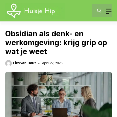
Skip
to
content
Obsidian als denk- en
werkomgeving: krijg grip op
wat je weet
Lies van Hout
April 27, 2026