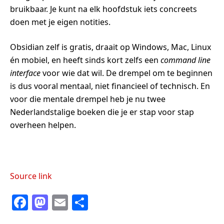
bruikbaar. Je kunt na elk hoofdstuk iets concreets
doen met je eigen notities.
Obsidian zelf is gratis, draait op Windows, Mac, Linux
én mobiel, en heeft sinds kort zelfs een
command line
interface
voor wie dat wil. De drempel om te beginnen
is dus vooral mentaal, niet financieel of technisch. En
voor die mentale drempel heb je nu twee
Nederlandstalige boeken die je er stap voor stap
overheen helpen.
Source link
F
M
E
S
a
a
m
h